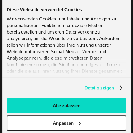
Diese Webseite verwendet Cookies
Länder- und
Wir verwenden Cookies, um Inhalte und Anzeigen zu
personalisieren, Funktionen für soziale Medien
Dienstleistungsübersicht
bereitzustellen und unseren Datenverkehr zu
analysieren, um die Website zu verbessern. Außerdem
teilen wir Informationen über Ihre Nutzung unserer
Filter
Website mit unseren Social-Media-, Werbe- und
Analysepartnern, die diese mit weiteren Daten
kombinieren können, die Sie ihnen bereitgestellt haben
oder die sie aus Ihrer Nutzung ihrer Dienste gesammelt
haben. Erfahren Sie mehr darüber, wie wir Cookies
verwenden, in unserer
Datenschutzerklärung
.
Abdeckung
Details zeigen
Alle zulassen
conekkt TE SIM (LPWAN)
Coverage
Anpassen